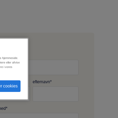
res hjemmeside.
ere eller afvise
re i vores
efternavn
*
r cookies
hed
*