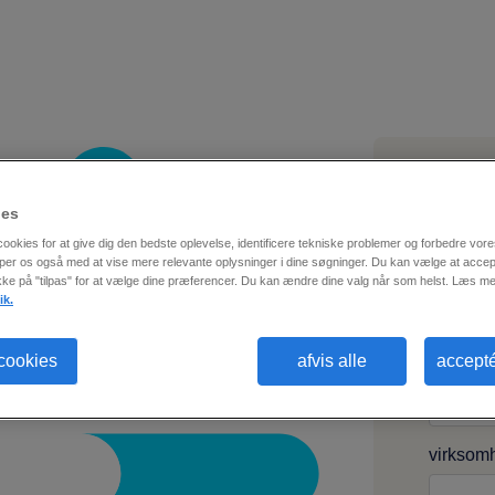
ies
e-mail
*
ookies for at give dig den bedste oplevelse, identificere tekniske problemer og forbedre vo
per os også med at vise mere relevante oplysninger i dine søgninger. Du kan vælge at accept
ikke på "tilpas" for at vælge dine præferencer. Du kan ændre dine valg når som helst. Læs me
ik.
fornavn
*
 cookies
afvis alle
accepté
virksom