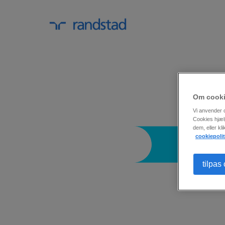
Om cook
Vi anvender c
Cookies hjæl
dem, eller kl
cookiepolit
tilpas