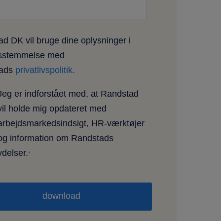
d DK vil bruge dine oplysninger i
sstemmelse med
tads
privatlivspolitik.
Jeg er indforstået med, at Randstad
vil holde mig opdateret med
arbejdsmarkedsindsigt, HR-værktøjer
og information om Randstads
ydelser.
*