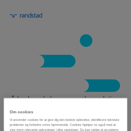
sådan kan du bruge people analytics
til at styrke din rekrutteringsproces.
Om cookies
Vi anvender cookies for at give dig den bedste oplevelse, identificere tekniske
Har din virksomhed svært ved at finde, tiltrække
problemer og forbedre vores hjemmeside. Cookies hjælper os også med at
vise mere relevante oplysninger i dine søgninger. Du kan vælge at acceptere