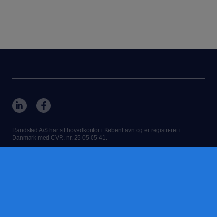
Randstad A/S har sit hovedkontor i København og er registreret i
Danmark med CVR. nr. 25 05 05 41.
Vores adresse er: Bygmestervej 61, 2. sal, 2400 København NV,
Danmark.
RANDSTAD,
HUMAN FORWARD OG SHAPING THE WORLD OF
WORK er registrerede varemærker af Randstad N.V.
© Randstad N.V. 2026
kontakt os