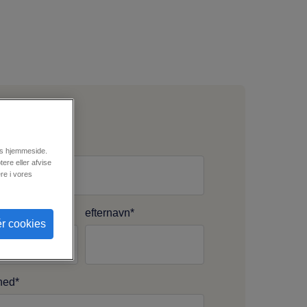
res hjemmeside.
ere eller afvise
re i vores
efternavn
*
r cookies
hed
*