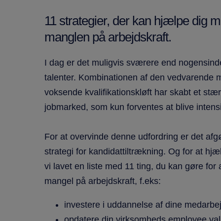
11 strategier, der kan hjælpe dig 
manglen på arbejdskraft.
I dag er det muligvis sværere end nogensinde 
talenter. Kombinationen af den vedvarende m
voksende kvalifikationskløft har skabt et st
jobmarked, som kun forventes at blive inten
For at overvinde denne udfordring er det af
strategi for kandidattiltrækning. Og for at h
vi lavet en liste med 11 ting, du kan gøre f
mangel på arbejdskraft, f.eks:
investere i uddannelse af dine medarbe
opdatere din virksomheds employee val