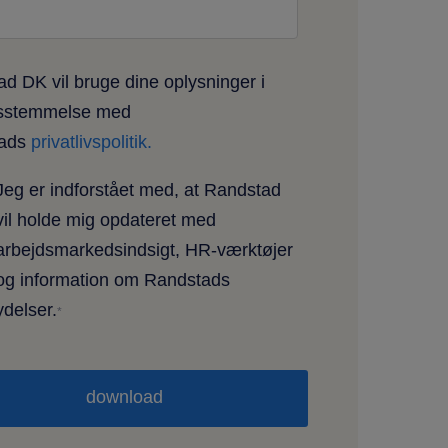
d DK vil bruge dine oplysninger i
sstemmelse med
tads
privatlivspolitik.
Jeg er indforstået med, at Randstad
vil holde mig opdateret med
arbejdsmarkedsindsigt, HR-værktøjer
og information om Randstads
ydelser.
*