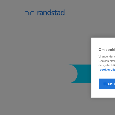
Om cook
Vi anvender c
Cookies hjæl
dem, eller kl
cookiepolit
tilpas