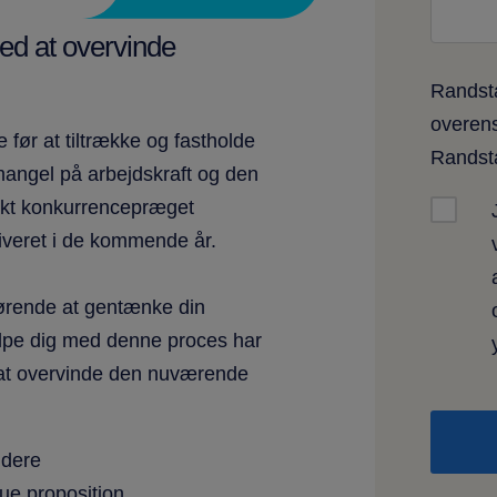
med at overvinde
Randsta
overen
før at tiltrække og fastholde
Rands
angel på arbejdskraft og den
ærkt konkurrencepræget
siveret i de kommende år.
gørende at gentænke din
jælpe dig med denne proces har
or at overvinde den nuværende
jdere
ue proposition