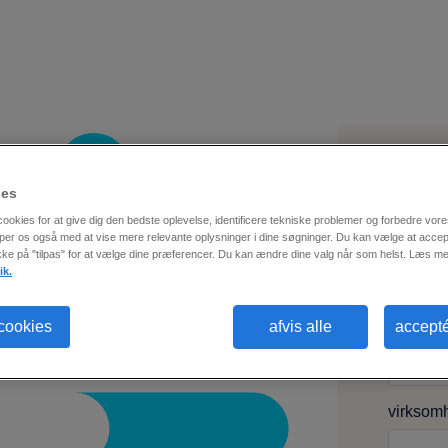
ies
e-mail
*
ookies for at give dig den bedste oplevelse, identificere tekniske problemer og forbedre vo
per os også med at vise mere relevante oplysninger i dine søgninger. Du kan vælge at accept
ikke på "tilpas" for at vælge dine præferencer. Du kan ændre dine valg når som helst. Læs me
ik.
fornavn
*
 cookies
afvis alle
accepté
virksom