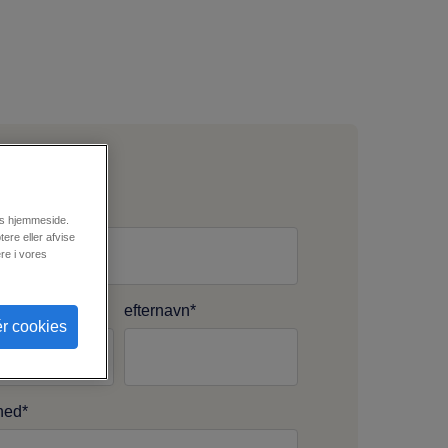
res hjemmeside.
ere eller afvise
re i vores
efternavn
*
r cookies
hed
*