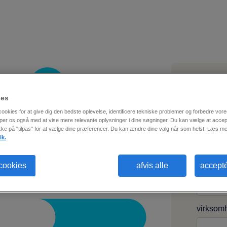
ies
e-mail
*
ookies for at give dig den bedste oplevelse, identificere tekniske problemer og forbedre vo
per os også med at vise mere relevante oplysninger i dine søgninger. Du kan vælge at accept
ikke på "tilpas" for at vælge dine præferencer. Du kan ændre dine valg når som helst. Læs me
ik.
fornavn
*
 cookies
afvis alle
accepté
virksom