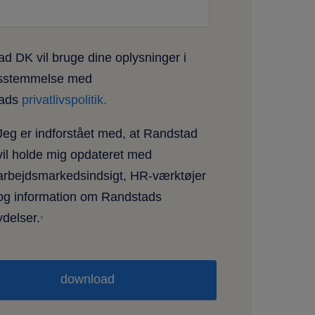
d DK vil bruge dine oplysninger i
sstemmelse med
tads
privatlivspolitik.
Jeg er indforstået med, at Randstad
vil holde mig opdateret med
arbejdsmarkedsindsigt, HR-værktøjer
og information om Randstads
ydelser.
*