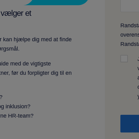
 vælger et
Randsta
overen
er kan hjælpe dig med at finde
Rands
pørgsmål.
uide med de vigtigste
r, før du forpligter dig til en
r?
og inklusion?
terne HR-team?