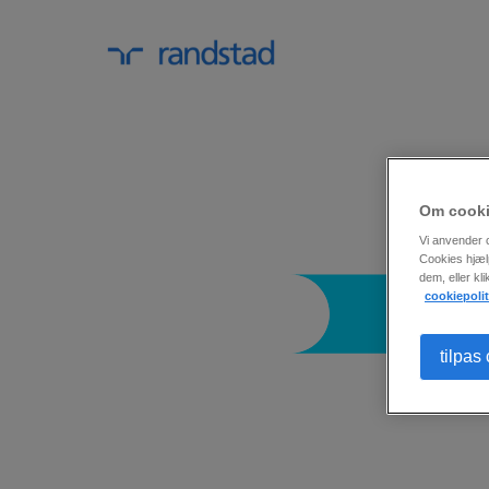
Om cook
Vi anvender c
Cookies hjæl
dem, eller kl
cookiepolit
tilpas